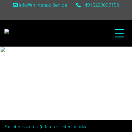
info@tmimmobilien.de
+4915223097158
Für Interessenten
Interessentenformular