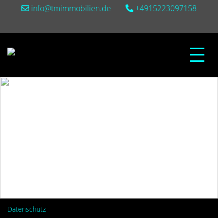
info@tmimmobilien.de
+4915223097158
Datenschutz