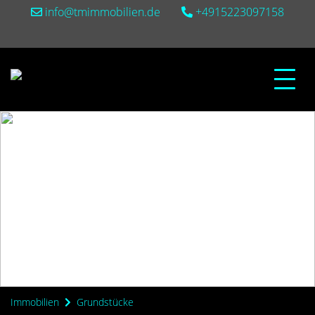
info@tmimmobilien.de
+4915223097158
Immobilien
Grundstücke